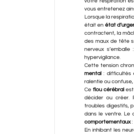
votre respiration e
vous entretenez ains
Lorsque la respiratio
était en 
état d’urg
contractent, la mâc
des maux de tête s’i
nerveux s’emballe :
hypervigilance.
Cette tension chroni
mental
 : difficultés
ralentie ou confuse, 
Ce 
flou cérébral
 est
décider ou créer.
troubles digestifs, 
comportementaux
 
En inhibant les neu