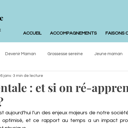
e
x
ACCUEIL
ACCOMPAGNEMENTS
FAISONS 
Devenir Maman
Grossesse sereine
Jeune maman
6 janv.
3 min de lecture
ologie
tale : et si on ré-appren
?
 aujourd’hui l’un des enjeux majeurs de notre société. 
t, optimisé, et ce rapport au temps a un impact pro