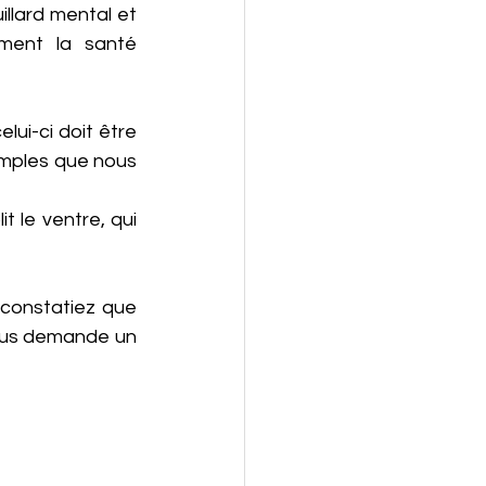
llard mental et 
ment la santé 
ui-ci doit être 
mples que nous 
t le ventre, qui 
constatiez que 
vous demande un 