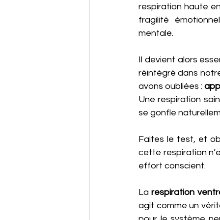
respiration haute en
fragilité émotionn
mentale.
Il devient alors ess
réintégré dans notr
avons oubliées : 
app
Une respiration saine
se gonfle naturellem
Faites le test, et o
cette respiration n’
effort conscient.
La 
respiration ventr
agit comme un vérita
pour le système ner