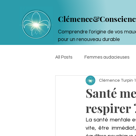
Clémence&Conscienc
Comprendre l'origine de vos mau
pour un renouveau durable
All Posts
Femmes audacieuses
Clémence Turpin
1
Atypie et amour de soi
Sophr
Santé men
respirer 
La santé mentale est
vite, être immédia