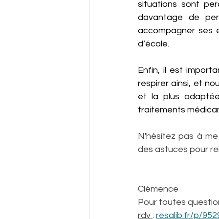
situations sont pe
davantage de perf
accompagner ses en
d’école.
Enfin, il est impor
respirer ainsi, et no
et la plus adapté
traitements médica
N'hésitez pas à me 
des astuces pour rei
Clémence
Pour toutes question
rdv
: 
resalib.fr/p/952