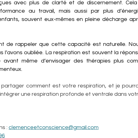
rçues avec plus de clarté et de discernement. Cela 
ormance au travail, mais aussi par plus d’énergie
fants, souvent eux-mêmes en pleine décharge après
tant de rappeler que cette capacité est naturelle. Nou
us l’avons oubliée. La respiration est souvent la répons
e avant même d’envisager des thérapies plus com
menteux.
partager comment est votre respiration, et je pourra
ntégrer une respiration profonde et ventrale dans votr
s : 
clemenceetconscience@gmail.com
96