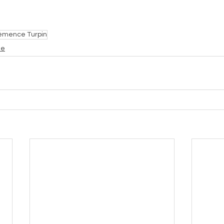
émence Turpin
ie