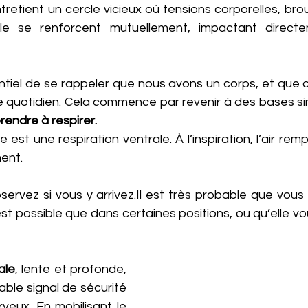
tretient un cercle vicieux où tensions corporelles, broui
elle se renforcent mutuellement, impactant directe
entiel de se rappeler que nous avons un corps, et que cel
e quotidien. Cela commence par revenir à des bases si
rendre à respirer.
 est une respiration ventrale. À l’inspiration, l’air rempli
ent.
bservez si vous y 
arrivez.Il
 est très probable que vous 
est possible que dans certaines positions, ou qu’elle 
ale
, lente et profonde, 
ble signal de sécurité 
veux. En mobilisant le 