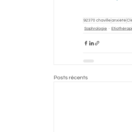
92370 chaville
anxiété
Cl
Sophrologie
Etiothérap
Posts récents