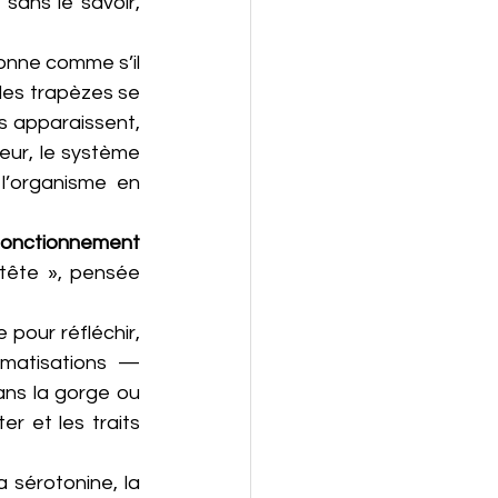
sans le savoir, 
ionne comme s’il 
les trapèzes se 
s apparaissent, 
eur, le système 
’organisme en 
fonctionnement
 tête », pensée 
 pour réfléchir, 
matisations — 
ans la gorge ou 
dans le ventre. Le corps exprime alors ce que l’esprit n’arrive plus à traiter et les traits 
sérotonine, la 