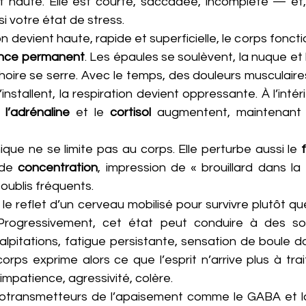
st haute. Elle est courte, saccadée, incomplète — et, 
i votre état de stress.
n devient haute, rapide et superficielle, le corps fonct
ence permanent
. Les épaules se soulèvent, la nuque et 
hoire se serre. Avec le temps, des douleurs musculaire
nstallent, la respiration devient oppressante. À l’intéri
 
l’adrénaline
 et le 
cortisol
 augmentent, maintenant l
que ne se limite pas au corps. Elle perturbe aussi le 
 de 
concentration
, impression de « brouillard dans la
oublis fréquents. 
 le reflet d’un cerveau mobilisé pour survivre plutôt que
 Progressivement, cet état peut conduire à des so
palpitations, fatigue persistante, sensation de boule d
: impatience, agressivité, colère.
rotransmetteurs de l’apaisement comme le GABA et la 