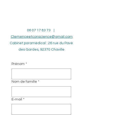
Me contacter
06 07 17 83 73
|
Clemenceetconscience@gmail.com
Cabinet paramédical : 26 rue du Pavé
des Gardes
, 92370 Chaville
Prénom
*
Nom de famille
*
E‑mail
*