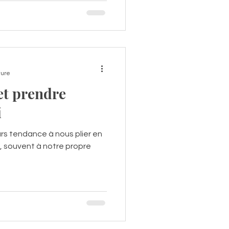
ture
et prendre
i
rs tendance à nous plier en
s, souvent à notre propre