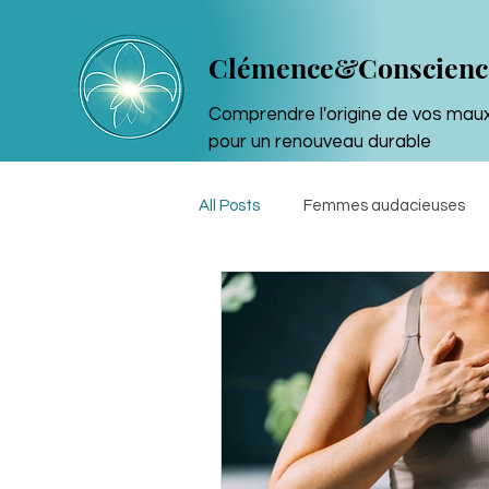
Clémence&Conscienc
Comprendre l'origine de vos mau
pour un renouveau durable
All Posts
Femmes audacieuses
Atypie et amour de soi
Sophr