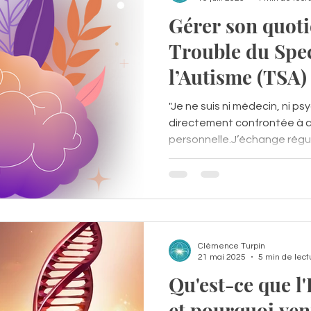
Gérer son quoti
Trouble du Spe
l’Autisme (TSA)
"Je ne suis ni médecin, ni psy
directement confrontée à c
personnelle.J’échange régu
professionnels du soin et de 
l’hôpital comme en libéral –
ma pratique de sophrologue
Etiothérapie®." Aujourd’hui,
découvrent, souvent tardive
Trouble du Spectre de l’Aut
Clémence Turpin
21 mai 2025
5 min de lect
Qu'est-ce que l
et pourquoi ven