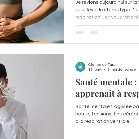
Je reviens aujourd'hui sur la
pour lever le stéréotype : "l
respiration" , et vous faire 
pratique, ses origines et s
pratiquants.
Clémence Turpin
16 janv.
3 min de lecture
Santé mentale : 
apprenait à res
Santé mentale fragilisée par
haute, tensions, flou cérébr
à la respiration ventrale.