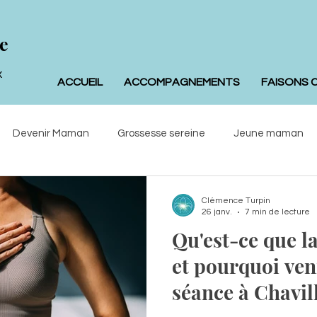
e
x
ACCUEIL
ACCOMPAGNEMENTS
FAISONS 
Devenir Maman
Grossesse sereine
Jeune maman
ologie
Clémence Turpin
26 janv.
7 min de lecture
Qu'est-ce que l
et pourquoi ven
séance à Chavil