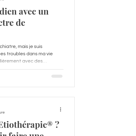
dien avec un
ctre de
chiatre, mais je suis
es troubles dans ma vie
lièrement avec des
la relation d’aide – à
 ce qui nourrit profondément
 et de praticienne en
 de plus en plus d’adultes
ment, qu’ils présentent un
isme (TSA).
ure
'Etiothérapie® ?
ir faire une