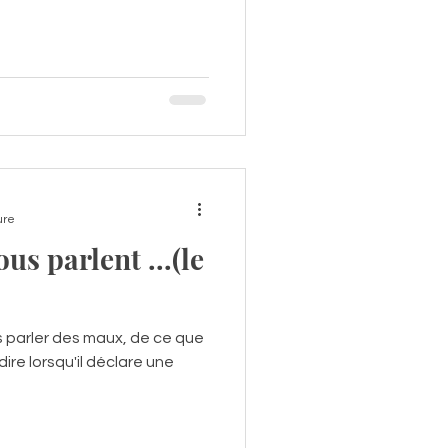
ure
s parlent ...(le
s parler des maux, de ce que
ire lorsqu'il déclare une