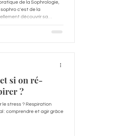
 pratique de la Sophrologie,
a sophro c'est de la
réellement découvrir sa
on fonctionnement sur les
et si on ré-
pirer ?
 le stress ? Respiration
al : comprendre et agir grâce