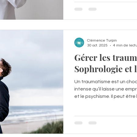
Clémence Turpin
30 oct. 2025
4 min de lect
Gérer les traum
Sophrologie et 
Un traumatisme est un choc
intense qu’il laisse une emp
et le psychisme. Il peut être lié à un accident, une
maladie, un deuil, une agres
enfance difficile ou un évén
Sophrologie accompagne la
progressif au corps et à la 
exercices de respiration, de