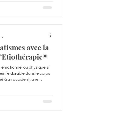
ure
atismes avec la
l’Etiothérapie®
 émotionnel ou physique si
reinte durable dans le corps
sion, une rupture, une
ement marquant. La
 personne dans un retour
sérénité. Grâce à des
 visualisation positive et de