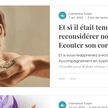
détente musculaire, elle aid
physiq
Clémence Turpin
7 oct. 2025
3 min de lectu
Et si il était te
reconsidérer no
Ecouter son cor
Sophrologie et 
Et si vous réappreniez à éc
Accompagnement en Sophrol
Chaville pour libérer stress,
Clémence Turpin
10 juil. 2025
4 min de lect