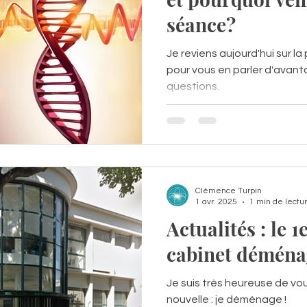
séance?
Je reviens aujourd'hui sur la
pour vous en parler d'avant
questions.
Clémence Turpin
1 avr. 2025
1 min de lectu
Actualités : le 1
cabinet déménag
Je suis très heureuse de v
nouvelle : je déménage !