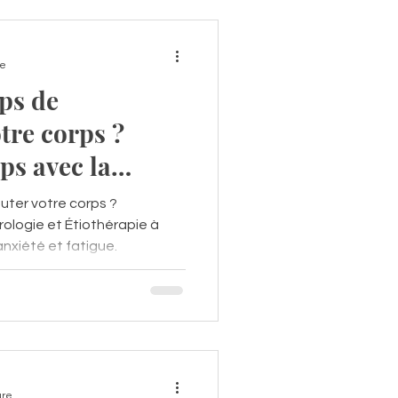
e à apaiser les tensions
re
mps de
tre corps ?
ps avec la
l'Etiothérapie®?
outer votre corps ?
ogie et Étiothérapie à
 anxiété et fatigue.
ure