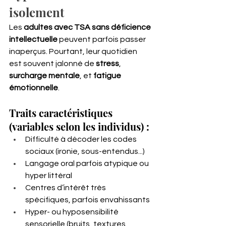
isolement
Les 
adultes avec TSA sans déficience 
intellectuelle
 peuvent parfois passer 
inaperçus. Pourtant, leur quotidien 
est souvent jalonné de 
stress
, 
surcharge mentale
, et 
fatigue 
émotionnelle
.
Traits caractéristiques 
(variables selon les individus) :
Difficulté à décoder les codes 
sociaux (ironie, sous-entendus...)
Langage oral parfois atypique ou 
hyper littéral
Centres d’intérêt très 
spécifiques, parfois envahissants
Hyper- ou hyposensibilité 
sensorielle (bruits, textures, 