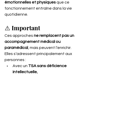
émotionnelles et physiques
 que ce 
fonctionnement entraîne dans la vie 
quotidienne.
⚠️ Important
Ces approches 
ne remplacent pas un 
accompagnement médical ou 
paramédical
, mais peuvent l’enrichir.
Elles s’adressent principalement aux 
personnes :
Avec un 
TSA sans déficience 
intellectuelle,
Ou avec un 
bon niveau de 
communication verbale
,
En quête d’
outils concrets pour 
mieux vivre leur singularité
.
En conclusion