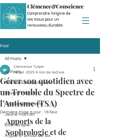
Clémence&Conscience
Comprendre l'origine de
vos maux pour un
renouveau durable
Post
All Posts
Clémence Turpin
All Posts
10 juil. 2025
4 min de lecture
Gérer son quotidien avec
Femmes audacieuses
un Trouble du Spectre de
Devenir Maman
l’Autisme (TSA)
Grossesse sereine
Dernière mise à jour :
16 févr.
Jeune maman
Apports de la 
Etiothérapie
Sophrologie et de 
Atypie et amour de soi