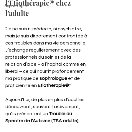
l’Etiothérapie® chez 
Sophrologie
l’adulte
"Je ne suis ni médecin, ni psychiatre, 
mais je suis directement confrontée à 
ces troubles dans ma vie personnelle. 
J’échange régulièrement avec des 
professionnels du soin et de la 
relation d’aide – à l’hôpital comme en 
libéral – ce qui nourrit profondément 
ma pratique de 
sophrologue
 et de 
praticienne en 
Etiothérapie®
."
Aujourd’hui, de plus en plus d’adultes 
découvrent, souvent tardivement, 
qu’ils présentent un 
Trouble du 
Spectre de l’Autisme (TSA adulte)
.