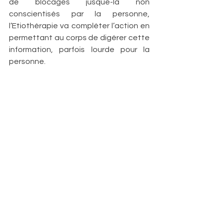
de blocages jusque-là non 
conscientisés par la personne, 
l’Etiothérapie va compléter l’action en 
permettant au corps de digérer cette 
information, parfois lourde pour la 
personne.
Il arrive souvent que les prises de 
conscience en Sophrologie soient 
fortes, voire violentes, pouvant aller 
jusqu’à mettre les personnes en 
décompensation émotionnelle. Cela 
engendre des doutes, des peurs, des 
colères, une profonde remise en 
question.
Dans ce type de cas, le thérapeute 
peut se retrouver rapidement 
dépassé.